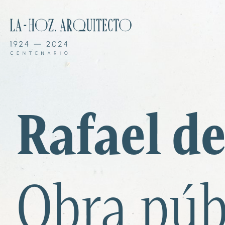
Rafael d
Obra púb