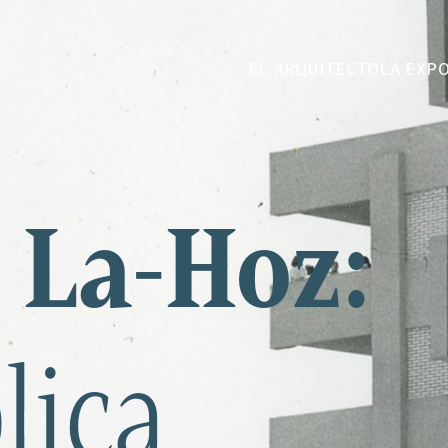
EL ARQUITECTO
LA EXP
e La-Hoz:
lica